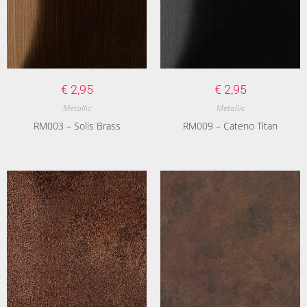
€
2,95
€
2,95
Metallic
Metallic
RM003 – Solis Brass
RM009 – Cateno Titan