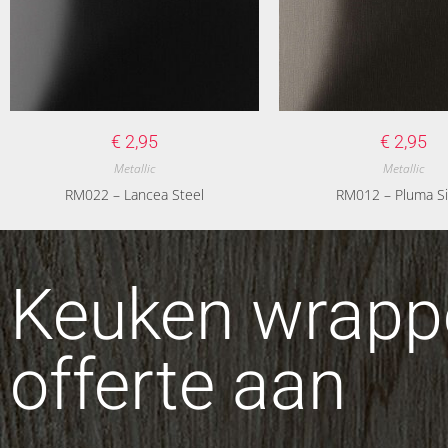
€
2,95
€
2,95
Metallic
Metallic
RM022 – Lancea Steel
RM012 – Pluma Si
Keuken wrappe
offerte aan