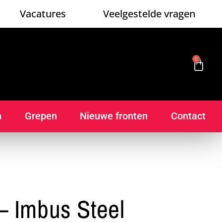
Vacatures
Veelgestelde vragen
0
n
Grepen
Nieuwe fronten
Contact
 Imbus Steel