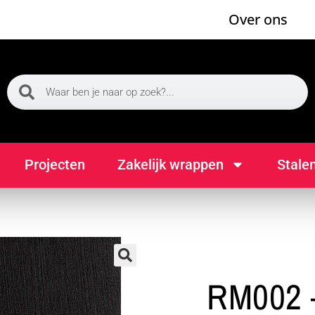
Over ons
Projecten
Zakelijk wrappen
Stale
🔍
RM002 –