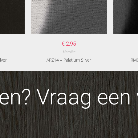
€
2,95
Metallic
lver
APZ14 – Palatium Silver
RM0
n? Vraag een v