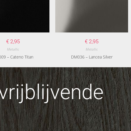
€
2,95
€
2,95
Metallic
Metallic
09 – Cateno Titan
DM036 – Lancea Silver
rijblijvende