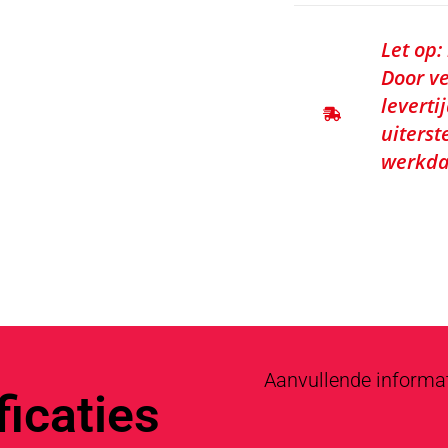
Let op:
Door ve
leverti
uiterst
werkda
Aanvullende informa
icaties