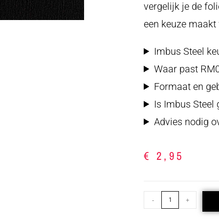
vergelijk je de f
een keuze maakt 
Imbus Steel ke
Waar past RM00
Formaat en geb
Is Imbus Steel
Advies nodig ov
€
2,95
-
+