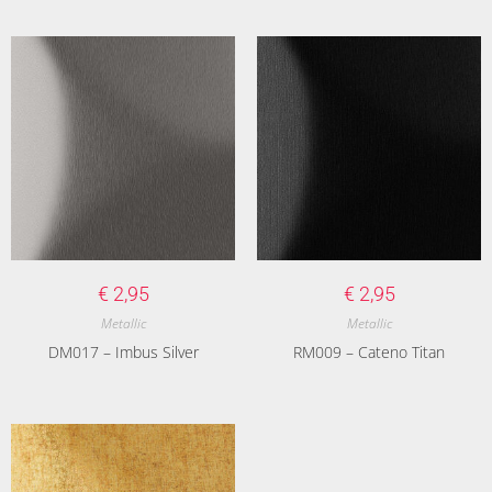
€
2,95
€
2,95
Metallic
Metallic
DM017 – Imbus Silver
RM009 – Cateno Titan