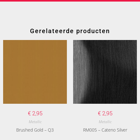
Gerelateerde producten
€
2,95
€
2,95
Metallic
Metallic
Brushed Gold – Q3
RM005 – Cateno Silver