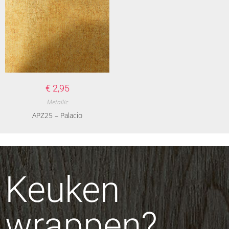
€
2,95
Metallic
APZ25 – Palacio
Keuken
wrappen?