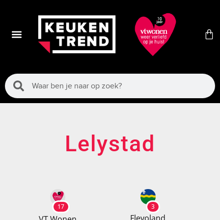
Lelystad
17
3
Flevoland
VT Wonen