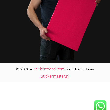
Keukentrend.com
© 2026 –
is onderdeel van
Stickermaster.nl