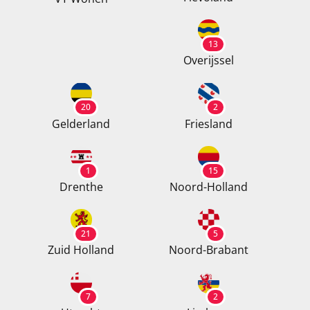
13
Overijssel
20
2
Gelderland
Friesland
1
15
Drenthe
Noord-Holland
21
5
Zuid Holland
Noord-Brabant
7
2