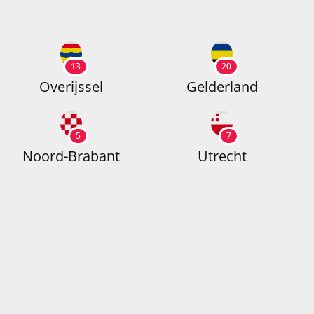
13
20
Overijssel
Gelderland
5
7
Noord-Brabant
Utrecht