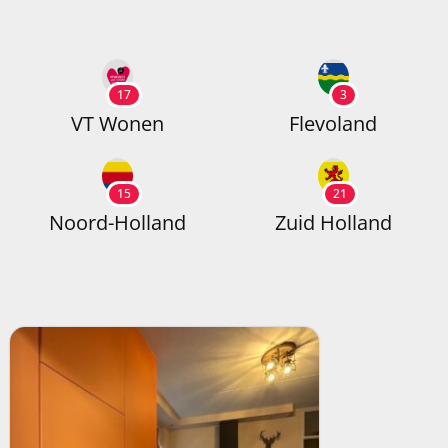
17
3
VT Wonen
Flevoland
15
21
Noord-Holland
Zuid Holland