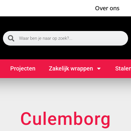
Over ons
Projecten
Zakelijk wrappen
Stale
Culemborg