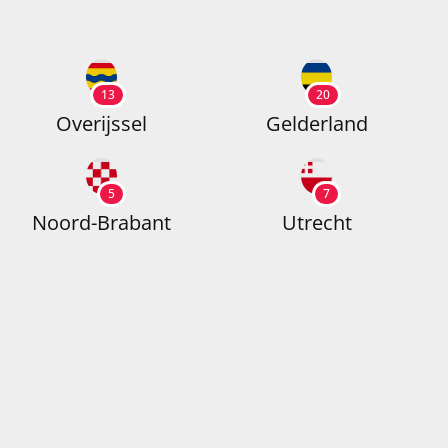
13
20
Overijssel
Gelderland
5
7
Noord-Brabant
Utrecht