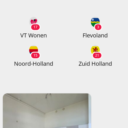
17
3
VT Wonen
Flevoland
15
21
Noord-Holland
Zuid Holland