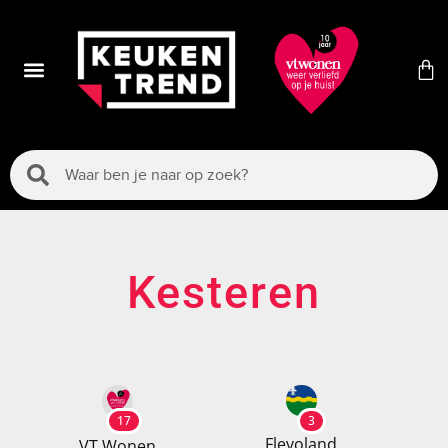
Kesteren
17
3
Flevoland
VT Wonen