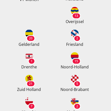
13
Overijssel
20
2
Gelderland
Friesland
1
15
Drenthe
Noord-Holland
21
5
Zuid Holland
Noord-Brabant
7
2