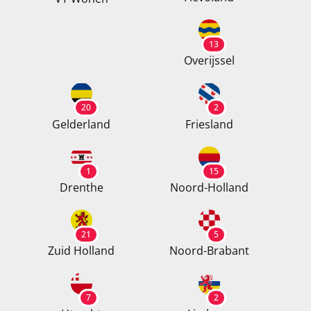
13
Overijssel
20
2
Gelderland
Friesland
1
15
Drenthe
Noord-Holland
21
5
Zuid Holland
Noord-Brabant
7
2