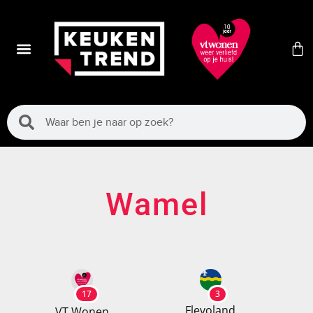
Wamel
17
3
Flevoland
VT Wonen