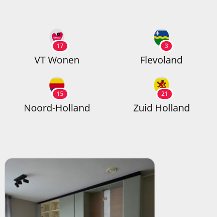
17
3
VT Wonen
Flevoland
15
21
Noord-Holland
Zuid Holland