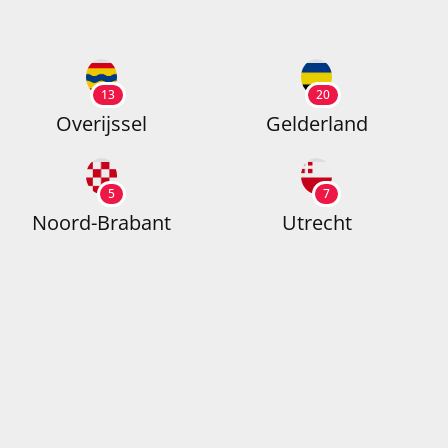
13
20
Overijssel
Gelderland
5
7
Noord-Brabant
Utrecht