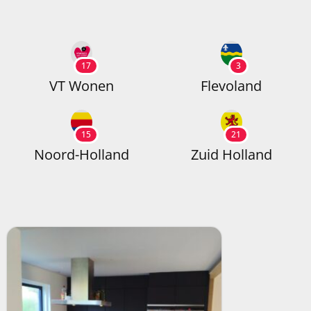
17
3
VT Wonen
Flevoland
15
21
Noord-Holland
Zuid Holland