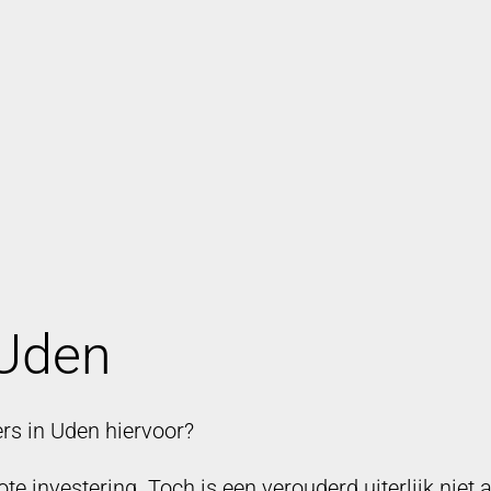
 Uden
s in Uden hiervoor?
 investering. Toch is een verouderd uiterlijk niet 