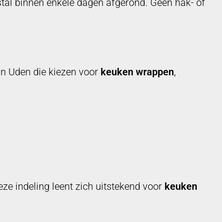
al binnen enkele dagen afgerond. Geen hak- of
in Uden die kiezen voor
keuken wrappen
,
eze indeling leent zich uitstekend voor
keuken