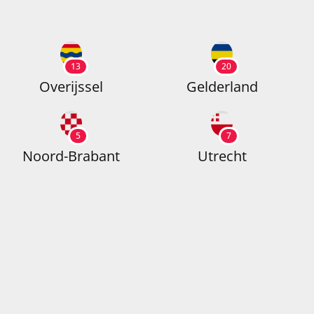
13
20
Overijssel
Gelderland
5
7
Noord-Brabant
Utrecht