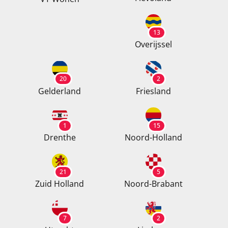
13
Overijssel
20
2
Gelderland
Friesland
1
15
Drenthe
Noord-Holland
21
5
Zuid Holland
Noord-Brabant
7
2