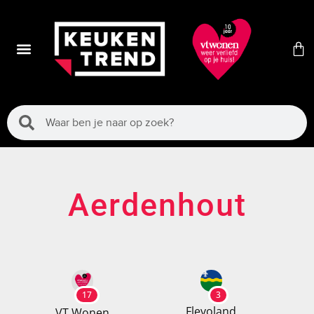
Aerdenhout
17
3
Flevoland
VT Wonen