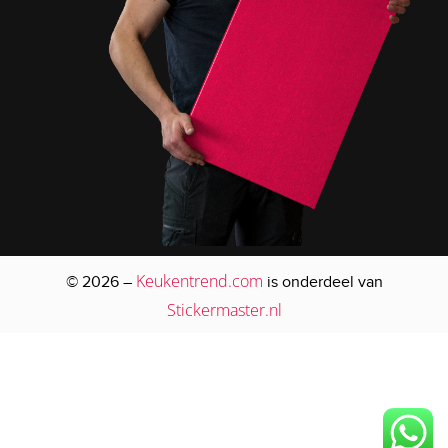
Keukentrend.com
© 2026 –
is onderdeel van
Stickermaster.nl