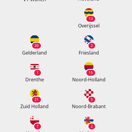
13
Overijssel
20
2
Gelderland
Friesland
1
15
Drenthe
Noord-Holland
21
5
Zuid Holland
Noord-Brabant
7
2