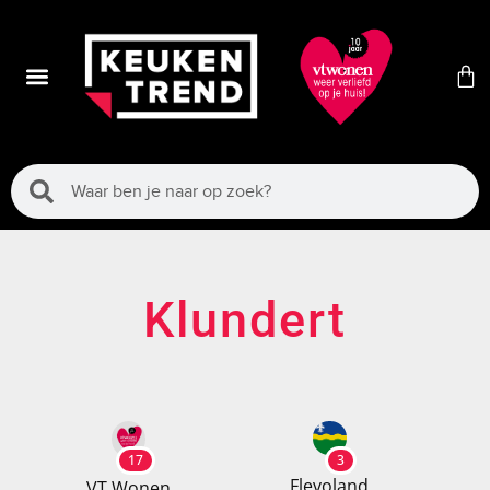
Klundert
17
3
Flevoland
VT Wonen