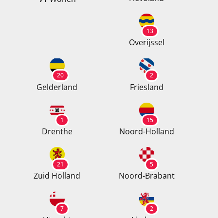
13
Overijssel
20
2
Gelderland
Friesland
1
15
Drenthe
Noord-Holland
21
5
Zuid Holland
Noord-Brabant
7
2