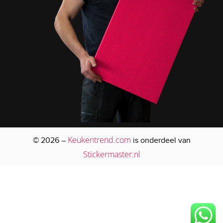
Keukentrend.com
© 2026 –
is onderdeel van
Stickermaster.nl