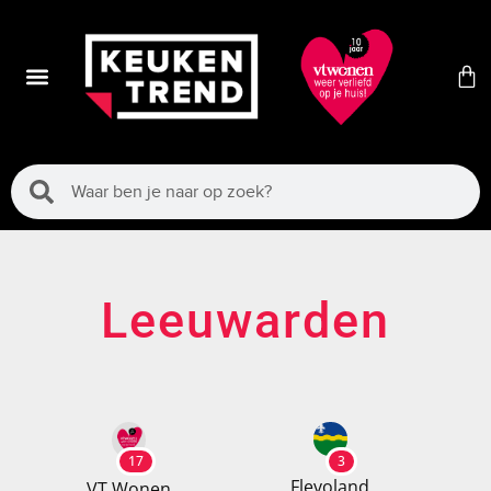
Leeuwarden
17
3
Flevoland
VT Wonen