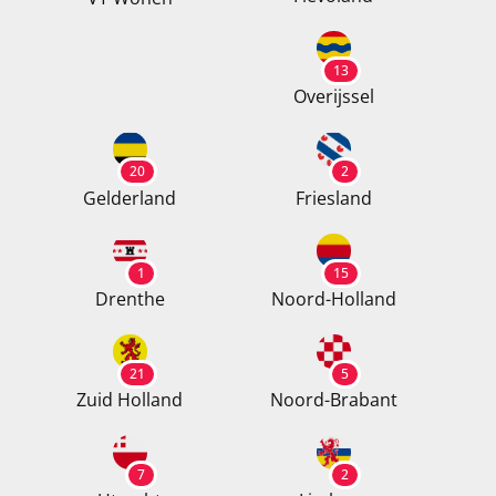
13
Overijssel
20
2
Gelderland
Friesland
1
15
Drenthe
Noord-Holland
21
5
Zuid Holland
Noord-Brabant
7
2