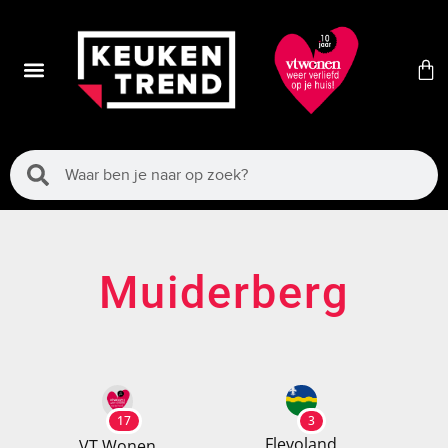
Muiderberg
17
3
Flevoland
VT Wonen