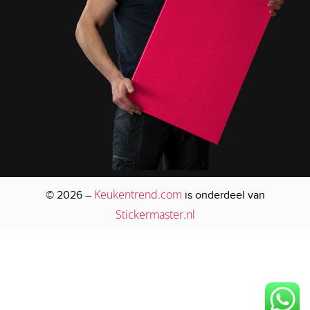
Keukentrend.com
© 2026 –
is onderdeel van
Stickermaster.nl