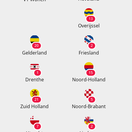
13
Overijssel
20
2
Gelderland
Friesland
1
15
Drenthe
Noord-Holland
21
5
Zuid Holland
Noord-Brabant
7
2