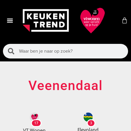
Veenendaal
17
3
Flevoland
VT Wonen