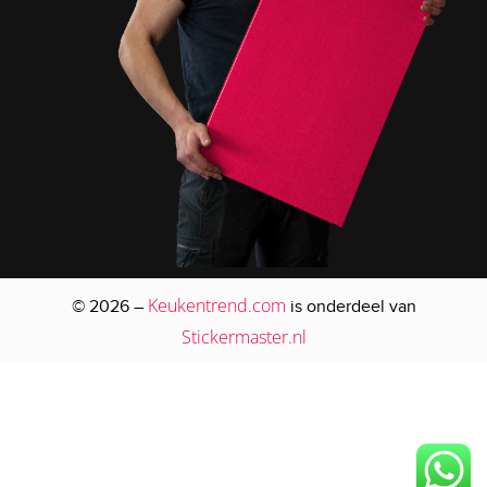
Keukentrend.com
© 2026 –
is onderdeel van
Stickermaster.nl