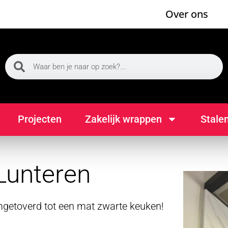
Over ons
Projecten
Zakelijk wrappen
Stale
Lunteren
mgetoverd tot een mat zwarte keuken!