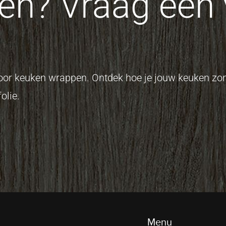
n? Vraag een v
 voor keuken wrappen. Ontdek hoe je jouw keuken z
olie.
Menu