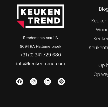
Blog
Keukent
Wone
Keuke
Rendementstraat 11A
8094 RA Hattemerbroek
Keukentr
+31 (0) 341 729 680
info@keukentrend.com
Op b
Op we