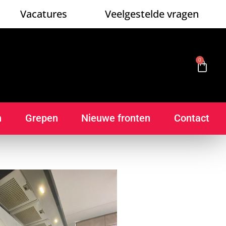
Vacatures
Veelgestelde vragen
0
n
Grepen
Nieuwe fronten
Contact