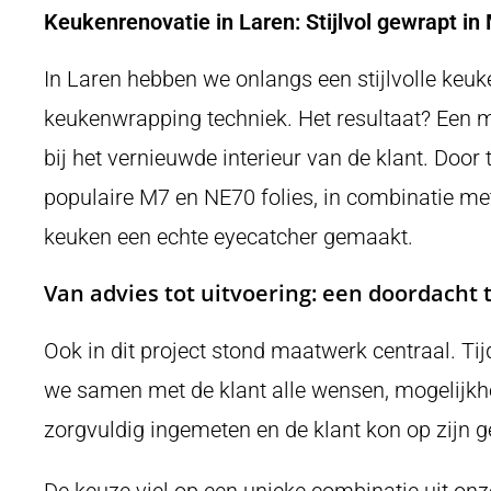
Keukenrenovatie in Laren: Stijlvol gewrapt i
In Laren hebben we onlangs een stijlvolle ke
keukenwrapping techniek. Het resultaat? Een m
bij het vernieuwde interieur van de klant. Doo
populaire M7 en NE70 folies, in combinatie me
keuken een echte eyecatcher gemaakt.
Van advies tot uitvoering: een doordacht t
Ook in dit project stond maatwerk centraal. Ti
we samen met de klant alle wensen, mogelijkh
zorgvuldig ingemeten en de klant kon op zijn
De keuze viel op een unieke combinatie uit onze