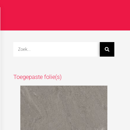
Toegepaste folie(s)