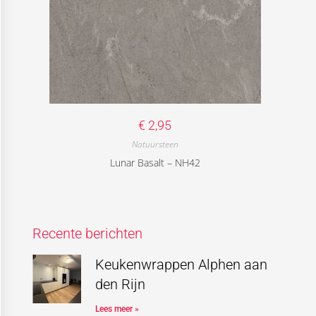
€
2,95
Natuursteen
Lunar Basalt – NH42
Recente berichten
Keukenwrappen Alphen aan
den Rijn
Lees meer »