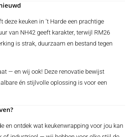
rnieuwd
 deze keuken in ’t Harde een prachtige
ur van NH42 geeft karakter, terwijl RM26
erking is strak, duurzaam en bestand tegen
aat — en wij ook! Deze renovatie bewijst
bare én stijlvolle oplossing is voor een
even?
arde en ontdek wat keukenwrapping voor jou kan
of industrieel — wij hebben voor elke stijl de