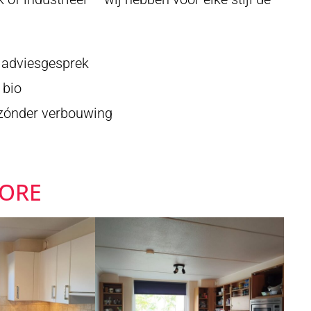
d adviesgesprek
 bio
 zónder verbouwing
FORE