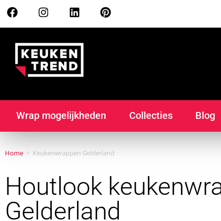
Wrap mogelijkheden
Collecties
Blog
Home
>
Keukenwrappen Gelderland
Houtlook keukenwr
Gelderland