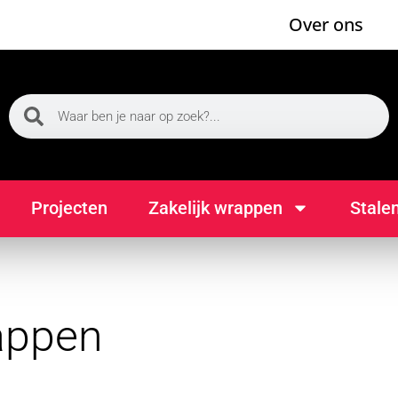
Over ons
Projecten
Zakelijk wrappen
Stale
appen