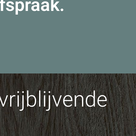
afspraak.
rijblijvende