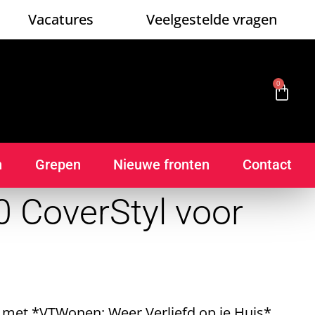
Vacatures
Veelgestelde vragen
0
n
Grepen
Nieuwe fronten
Contact
 CoverStyl voor
met *VTWonen: Weer Verliefd op je Huis*