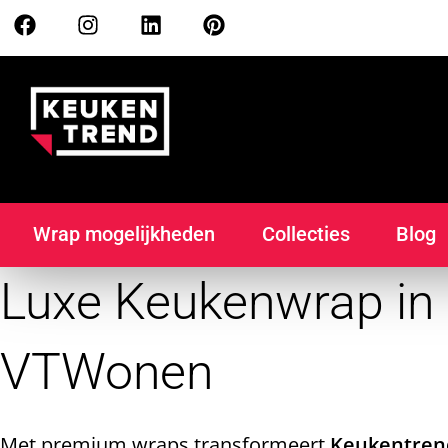
Wrap mogelijkheden
Collecties
Blog
Luxe Keukenwrap in
VTWonen
Met premium wraps transformeert
Keukentren