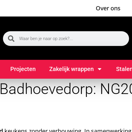
Over ons
Projecten
Zakelijk wrappen
Stale
 Badhoevedorp: NG20
d
keukens zonder verbouwing. In samenwerking 