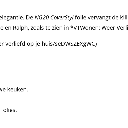
elegantie. De
NG20 CoverStyl
folie vervangt de ki
hne en Ralph, zoals te zien in *VTWonen: Weer Verl
er-verliefd-op-je-huis/seDWSZEXgWC)
we keuken.
folies.