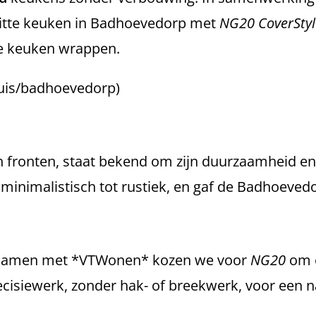
witte keuken in Badhoevedorp met
NG20 CoverStyl
 de keuken wrappen.
-huis/badhoevedorp)
n fronten, staat bekend om zijn duurzaamheid en
n minimalistisch tot rustiek, en gaf de Badhoeve
l. Samen met *VTWonen* kozen we voor
NG20
om e
isiewerk, zonder hak- of breekwerk, voor een na