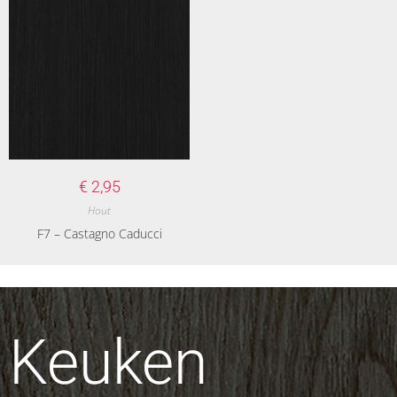
€
2,95
Hout
F7 – Castagno Caducci
Keuken