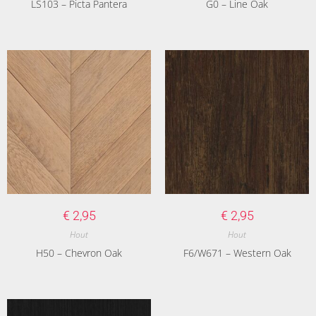
LS103 – Picta Pantera
G0 – Line Oak
€
2,95
€
2,95
Hout
Hout
H50 – Chevron Oak
F6/W671 – Western Oak