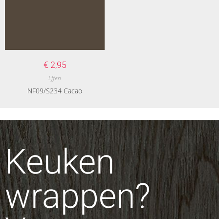
€
2,95
Effen
NF09/S234 Cacao
Keuken
wrappen?