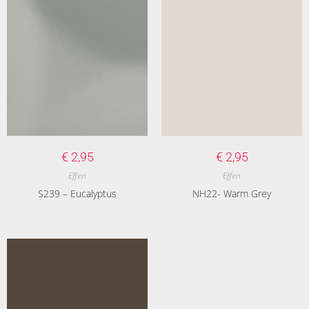
€
2,95
€
2,95
Effen
Effen
S239 – Eucalyptus
NH22- Warm Grey