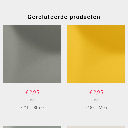
Gerelateerde producten
€
2,95
€
2,95
Effen
Effen
S210 – Rhino
S188 – Mon