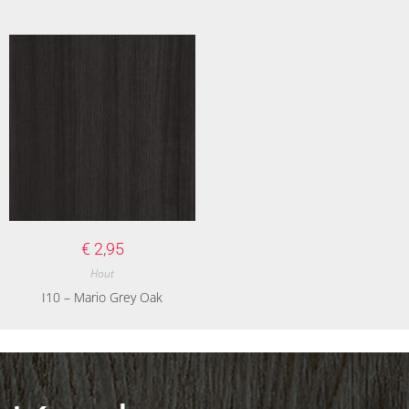
€
2,95
Hout
I10 – Mario Grey Oak