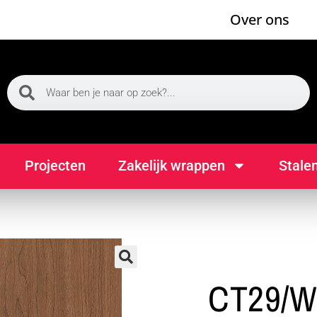
Over ons
Projecten
Zakelijk wrappen
Stale
🔍
CT29/W3