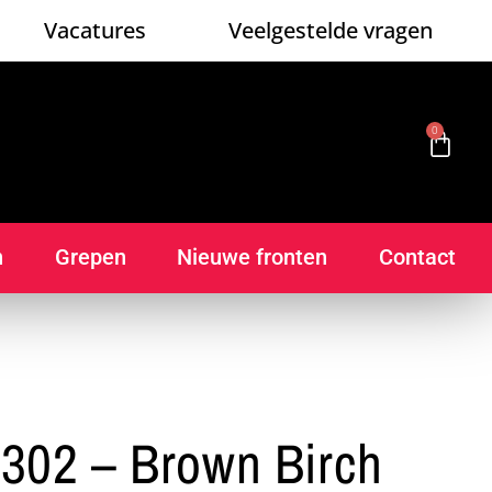
Vacatures
Veelgestelde vragen
0
n
Grepen
Nieuwe fronten
Contact
02 – Brown Birch