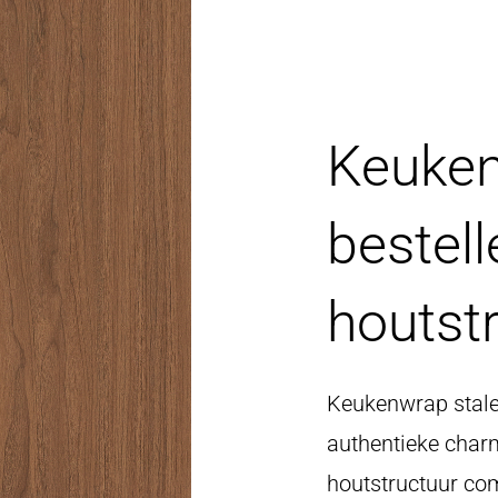
Keuken
bestell
houtst
Keukenwrap stale
authentieke char
houtstructuur co