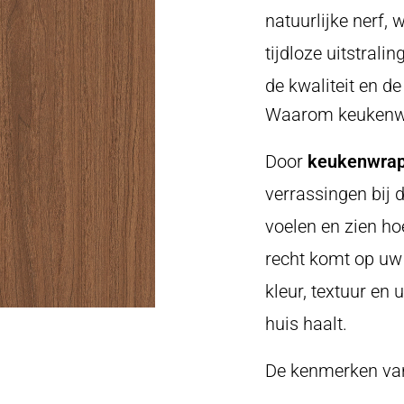
natuurlijke nerf,
tijdloze uitstralin
de kwaliteit en d
Waarom keukenwr
Door
keukenwrap 
verrassingen bij d
voelen en zien ho
recht komt op uw 
kleur, textuur en 
huis haalt.
De kenmerken va