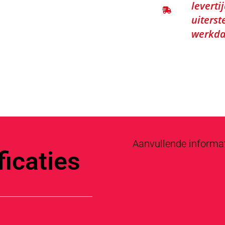
leverti
uiterst
werkda
Aanvullende informa
icaties