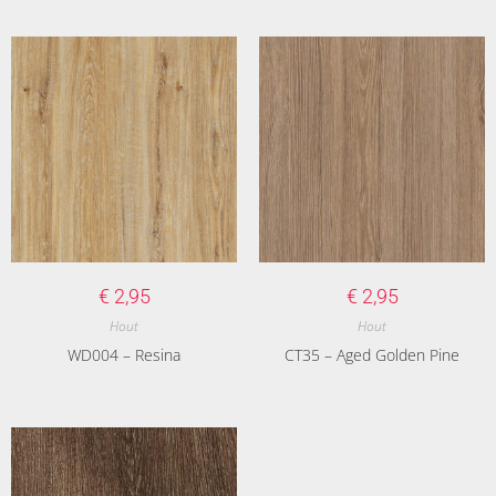
€
2,95
€
2,95
Hout
Hout
WD004 – Resina
CT35 – Aged Golden Pine