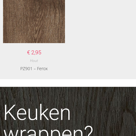
€
2,95
Hout
PZ901 – Ferox
Keuken
wrappen?