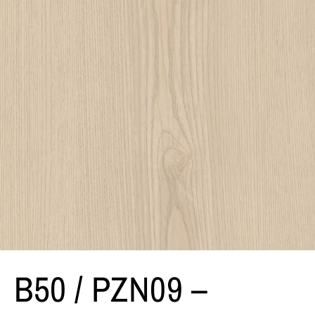
B50 / PZN09 –