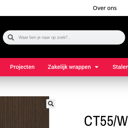
Over ons
Projecten
Zakelijk wrappen
Stale
🔍
CT55/W