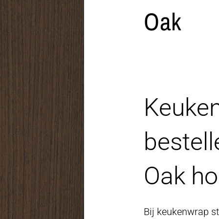
Oak
Keuken
bestel
Oak ho
Bij keukenwrap sta