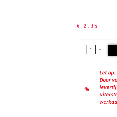
€
2,95
-
+
Let op:
Door ve
leverti
uiterst
werkda