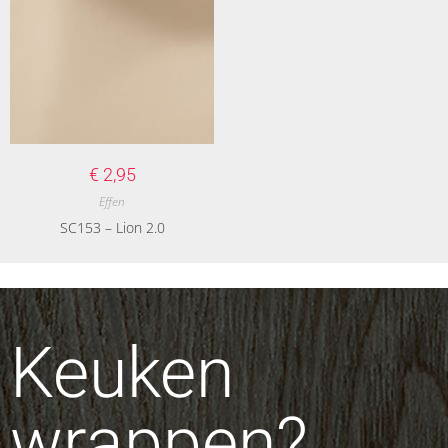
€
2,95
Effen
SC153 – Lion 2.0
Keuken
wrappen?