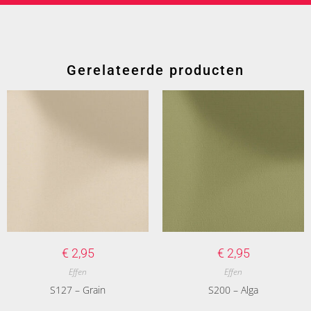
Gerelateerde producten
€
2,95
€
2,95
Effen
Effen
S127 – Grain
S200 – Alga