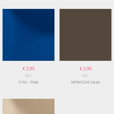
€
2,95
€
2,95
Effen
Effen
S150 – Polar
NF09/S234 Cacao