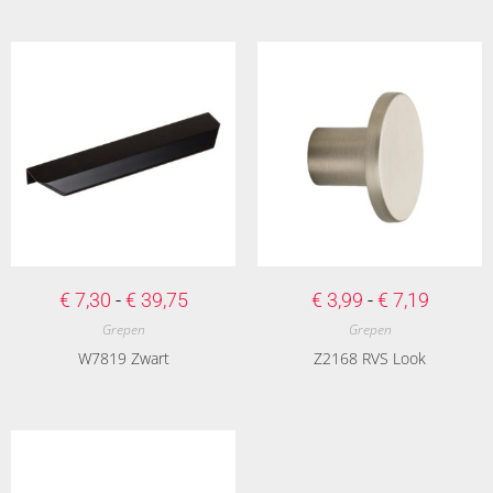
€
7,30
-
€
39,75
€
3,99
-
€
7,19
Grepen
Grepen
W7819 Zwart
Z2168 RVS Look