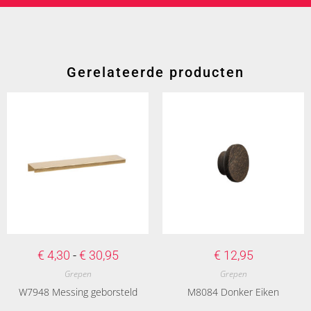
Gerelateerde producten
€
4,30
-
€
30,95
€
12,95
Grepen
Grepen
W7948 Messing geborsteld
M8084 Donker Eiken