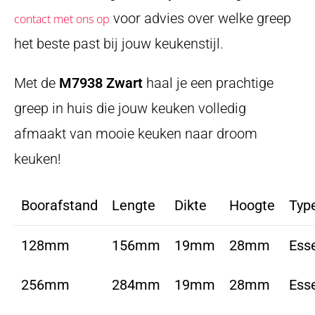
voor advies over welke greep
contact met ons op
het beste past bij jouw keukenstijl.
Met de
M7938 Zwart
haal je een prachtige
greep in huis die jouw keuken volledig
afmaakt van mooie keuken naar droom
keuken!
Boorafstand
Lengte
Dikte
Hoogte
Typ
128mm
156mm
19mm
28mm
Ess
256mm
284mm
19mm
28mm
Ess