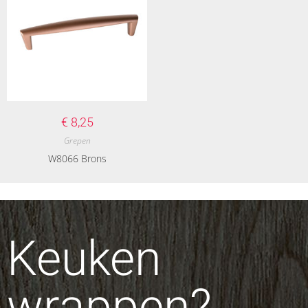
€
8,25
Grepen
W8066 Brons
Keuken
wrappen?