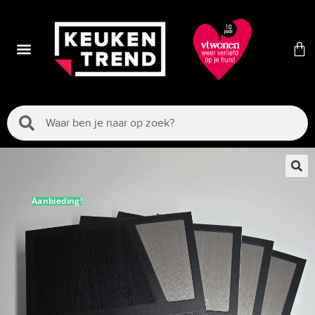
🔍
Aanbieding!