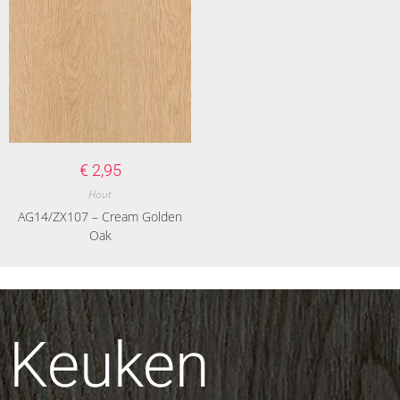
€
2,95
Hout
AG14/ZX107 – Cream Golden
Oak
Keuken