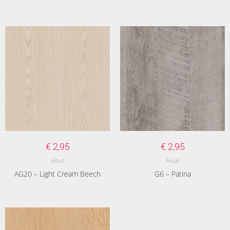
€
2,95
€
2,95
Hout
Hout
AG20 – Light Cream Beech
G6 – Patina