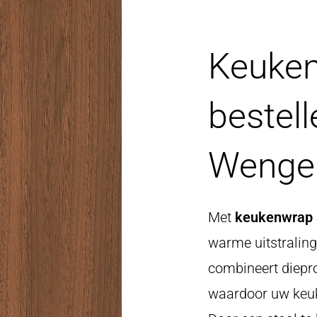
Keuken
bestel
Wenge
Met
keukenwrap s
warme uitstralin
combineert diepro
waardoor uw keuke