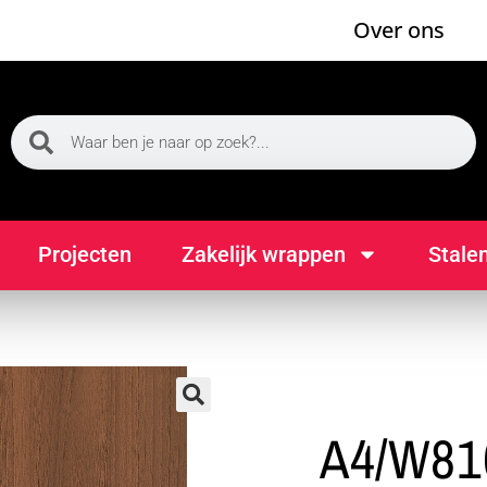
Over ons
Projecten
Zakelijk wrappen
Stale
🔍
A4/W81