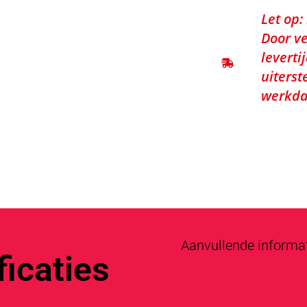
Let op:
Door ve
leverti
uiterst
werkda
Aanvullende informa
icaties