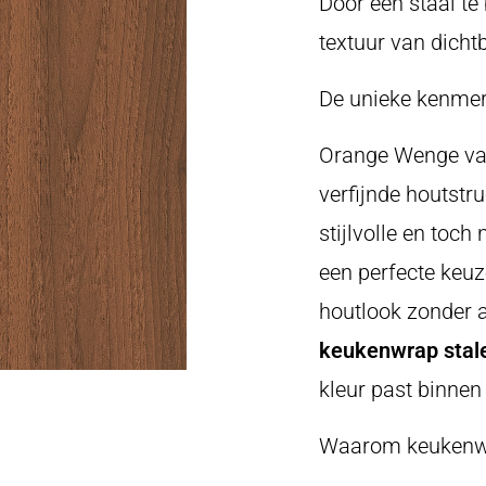
Door een staal te 
textuur van dichtb
De unieke kenme
Orange Wenge val
verfijnde houtstr
stijlvolle en toch 
een perfecte keuz
houtlook zonder a
keukenwrap stale
kleur past binnen 
Waarom keukenwr