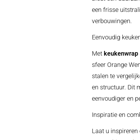
een frisse uitstra
verbouwingen.
Eenvoudig keuken
Met
keukenwrap s
sfeer Orange Wen
stalen te vergelij
en structuur. Dit
eenvoudiger en pe
Inspiratie en com
Laat u inspirere