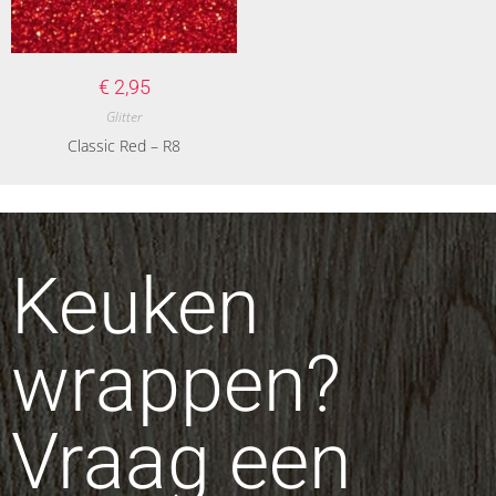
€
2,95
Glitter
Classic Red – R8
Keuken
wrappen?
Vraag een