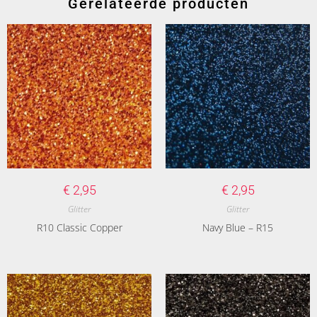
Gerelateerde producten
€
2,95
€
2,95
Glitter
Glitter
R10 Classic Copper
Navy Blue – R15