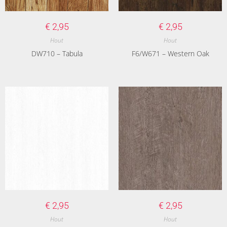
€
2,95
€
2,95
Hout
Hout
DW710 – Tabula
F6/W671 – Western Oak
€
2,95
€
2,95
Hout
Hout