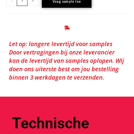
-
+
Voeg sample toe
Let op: langere levertijd voor samples
Door vertragingen bij onze leverancier
kan de levertijd van samples oplopen. Wij
doen ons uiterste best om jou bestelling
binnen 3 werkdagen te verzenden.
Technische