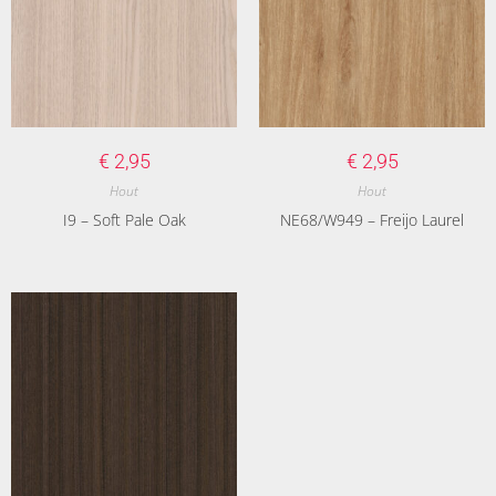
€
2,95
€
2,95
Hout
Hout
I9 – Soft Pale Oak
NE68/W949 – Freijo Laurel