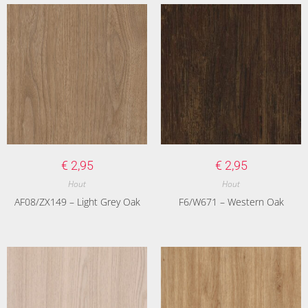
€
2,95
€
2,95
Hout
Hout
AF08/ZX149 – Light Grey Oak
F6/W671 – Western Oak