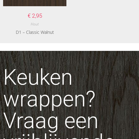
€
2,95
Hout
D1 – Classic Walnut
Keuken
wrappen?
Vraag een