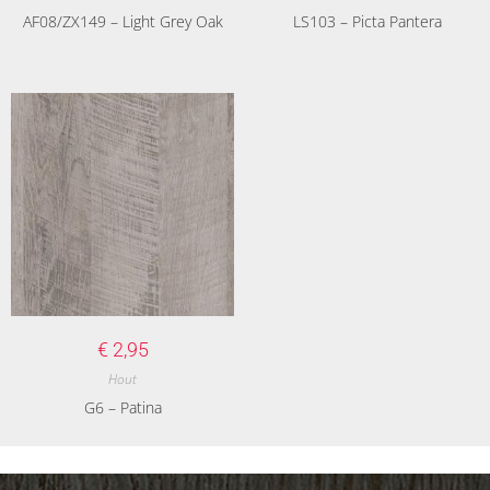
AF08/ZX149 – Light Grey Oak
LS103 – Picta Pantera
€
2,95
Hout
G6 – Patina