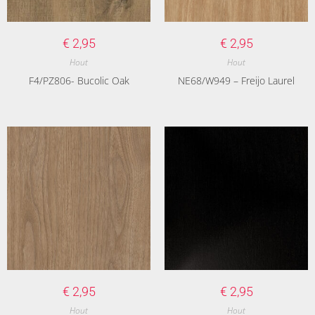
€
2,95
€
2,95
Hout
Hout
F4/PZ806- Bucolic Oak
NE68/W949 – Freijo Laurel
€
2,95
€
2,95
Hout
Hout