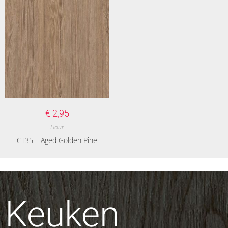
€
2,95
Hout
CT35 – Aged Golden Pine
Keuken