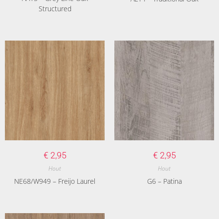
Structured
€
2,95
€
2,95
Hout
Hout
NE68/W949 – Freijo Laurel
G6 – Patina