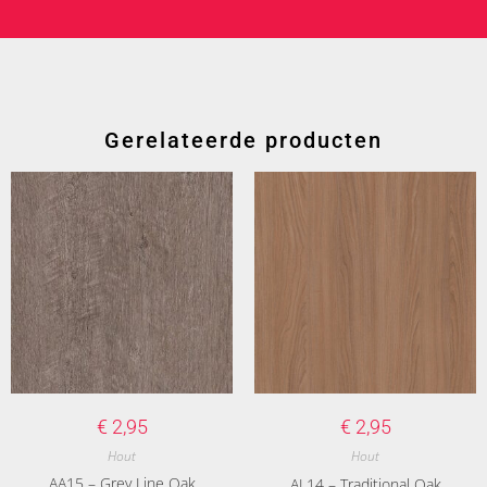
Gerelateerde producten
€
2,95
€
2,95
Hout
Hout
AA15 – Grey Line Oak
AL14 – Traditional Oak