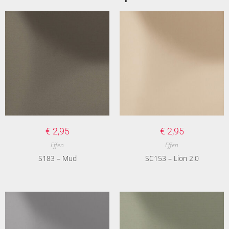
€
2,95
€
2,95
Effen
Effen
S183 – Mud
SC153 – Lion 2.0