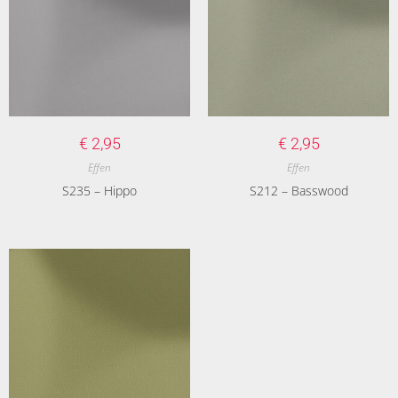
€
2,95
€
2,95
Effen
Effen
S235 – Hippo
S212 – Basswood