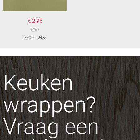
€
2,95
Effen
S200 – Alga
Keuken
wrappen?
Vraag een