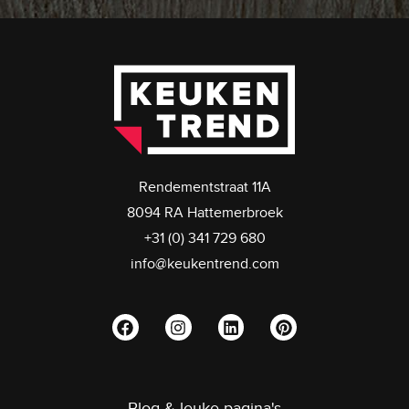
Rendementstraat 11A
8094 RA Hattemerbroek
+31 (0) 341 729 680
info@keukentrend.com
Blog & leuke pagina's