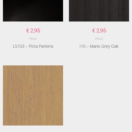
€
2,95
€
2,95
Hout
Hout
LS103 – Picta Pantera
I10 – Mario Grey Oak