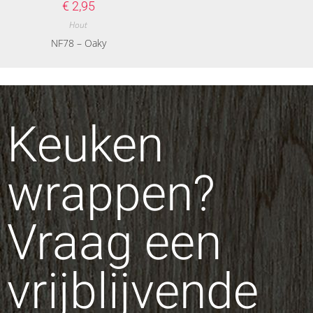
€
2,95
Hout
NF78 – Oaky
Keuken
wrappen?
Vraag een
vrijblijvende