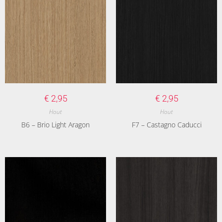
€
2,95
€
2,95
Hout
Hout
B6 – Brio Light Aragon
F7 – Castagno Caducci