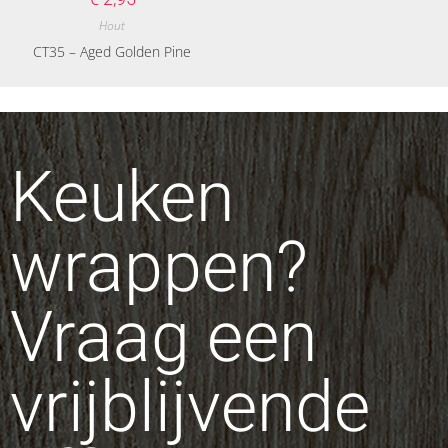
Hout
CT35 – Aged Golden Pine
Keuken
wrappen?
Vraag een
vrijblijvende