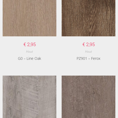
€
2,95
€
2,95
Hout
Hout
G0 – Line Oak
PZ901 – Ferox