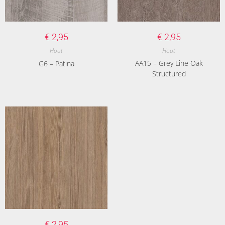
€
2,95
€
2,95
Hout
Hout
AA15 – Grey Line Oak
G6 – Patina
Structured
€
2,95