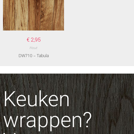
€
2,95
Hout
DW710 – Tabula
Keuken
wrappen?