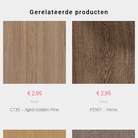
Gerelateerde producten
€
2,95
€
2,95
Hout
Hout
CT35 – Aged Golden Pine
PZ901 – Ferox