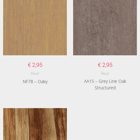
€
2,95
€
2,95
Hout
Hout
AA15 – Grey Line Oak
NF78 – Oaky
Structured