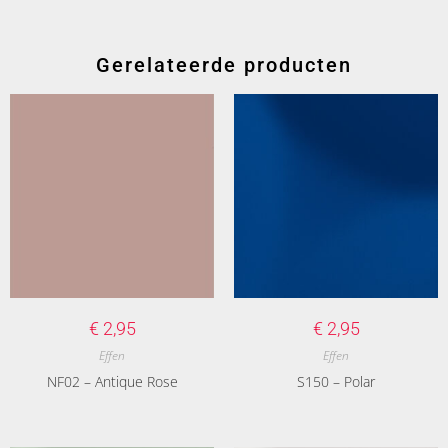
Gerelateerde producten
€
2,95
€
2,95
Effen
Effen
NF02 – Antique Rose
S150 – Polar