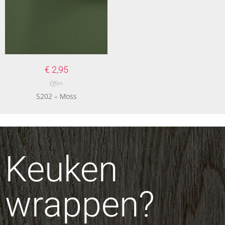
€
2,95
Effen
S202 – Moss
Keuken
wrappen?