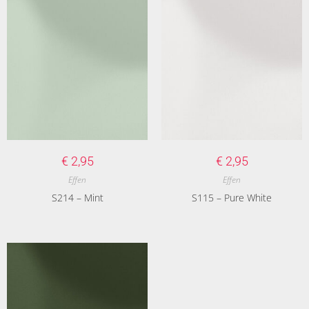
€
2,95
€
2,95
Effen
Effen
S214 – Mint
S115 – Pure White