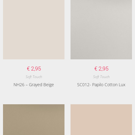
€
2,95
€
2,95
Soft Touch
Soft Touch
NH26 – Grayed Beige
SC012- Papilo Cotton Lux