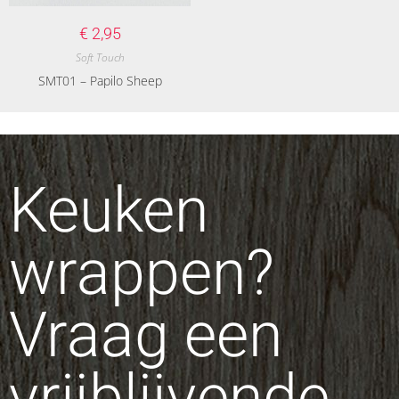
€
2,95
Soft Touch
SMT01 – Papilo Sheep
Keuken
wrappen?
Vraag een
vrijblijvende