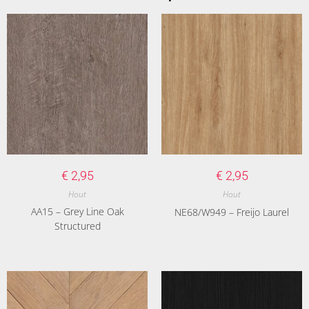
€
2,95
€
2,95
Hout
Hout
AA15 – Grey Line Oak
NE68/W949 – Freijo Laurel
Structured