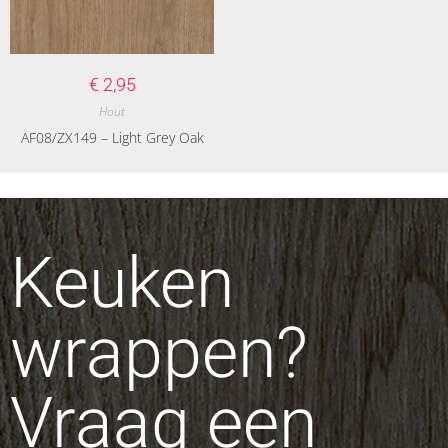
€
2,95
Hout
AF08/ZX149 – Light Grey Oak
Keuken
wrappen?
Vraag een