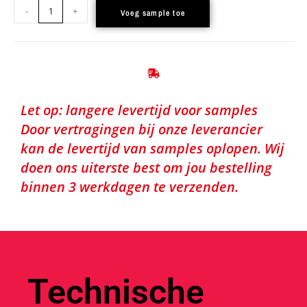
-
+
Voeg sample toe
Let op: langere levertijd voor samples
Door vertragingen bij onze leverancier
kan de levertijd van samples oplopen. Wij
doen ons uiterste best om jou bestelling
binnen 3 werkdagen te verzenden.
Technische