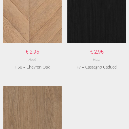
€
2,95
€
2,95
Hout
Hout
H50 – Chevron Oak
F7 – Castagno Caducci