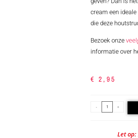
geven? Dan is he
cream een ideale 
die deze houtstru
veel
Bezoek onze
informatie over 
€
2,95
-
+
Let op: