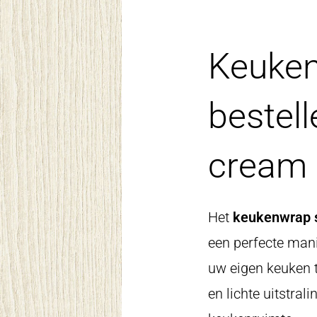
Keuken
bestell
cream
Het
keukenwrap s
een perfecte man
uw eigen keuken t
en lichte uitstral