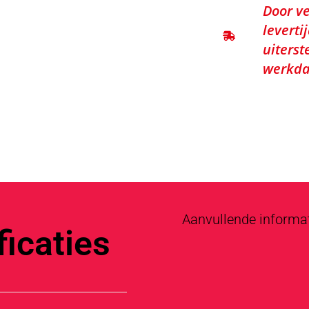
Door ve
leverti
uiterst
werkda
Aanvullende informa
icaties