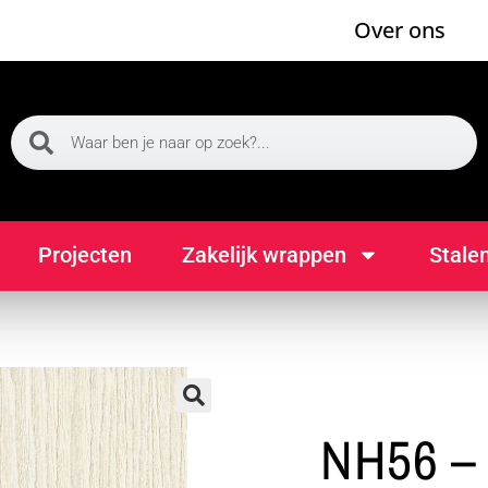
Over ons
Projecten
Zakelijk wrappen
Stale
🔍
NH56 – 