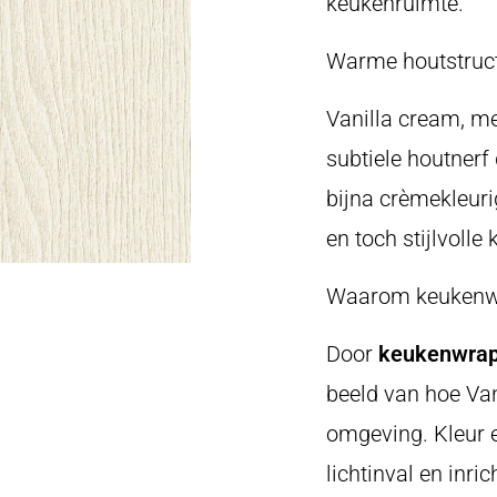
keukenruimte.
Warme houtstruct
Vanilla cream, m
subtiele houtnerf
bijna crèmekleuri
en toch stijlvolle
Waarom keukenwra
Door
keukenwrap 
beeld van hoe Van
omgeving. Kleur e
lichtinval en inri