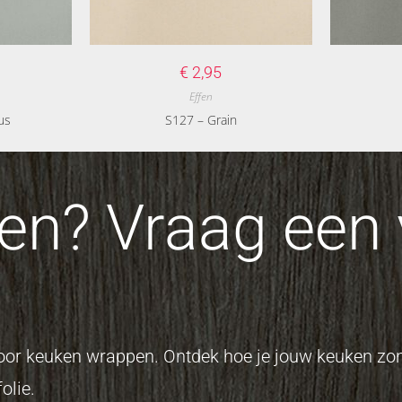
€
2,95
Effen
us
S127 – Grain
n? Vraag een v
 voor keuken wrappen. Ontdek hoe je jouw keuken z
olie.