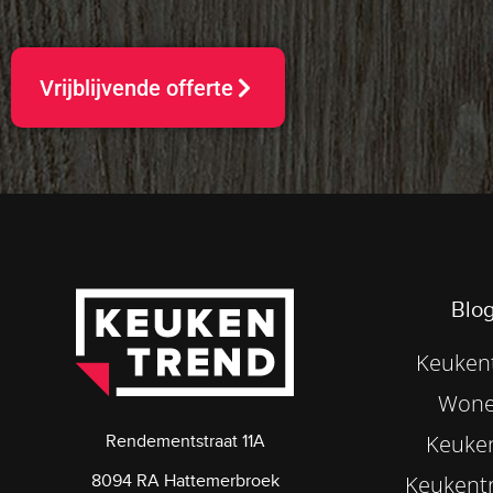
Vrijblijvende offerte
Blog
Keukent
Wone
Keuke
Rendementstraat 11A
8094 RA Hattemerbroek
Keukentr