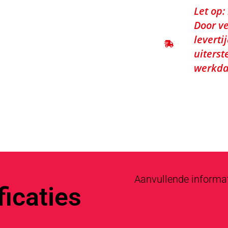
Let op:
Door ve
leverti
uiterst
werkda
Aanvullende informa
icaties