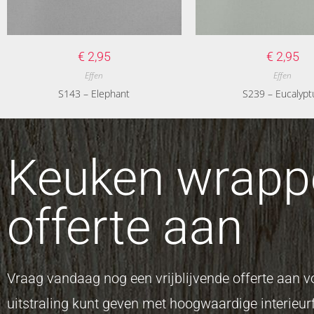
€
2,95
€
2,95
Effen
Effen
S143 – Elephant
S239 – Eucalypt
Keuken wrappe
offerte aan
Vraag vandaag nog een vrijblijvende offerte aan
uitstraling kunt geven met hoogwaardige interieurf