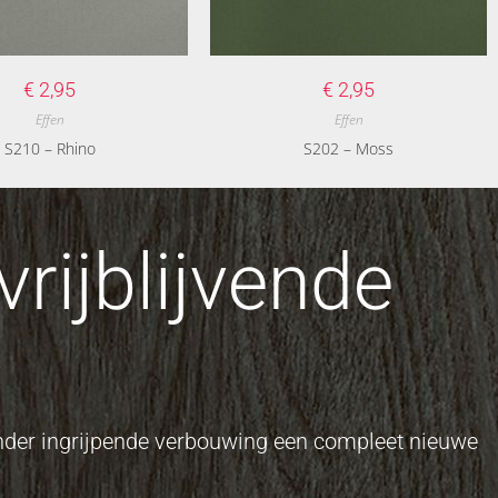
€
2,95
€
2,95
Effen
Effen
S210 – Rhino
S202 – Moss
rijblijvende
onder ingrijpende verbouwing een compleet nieuwe