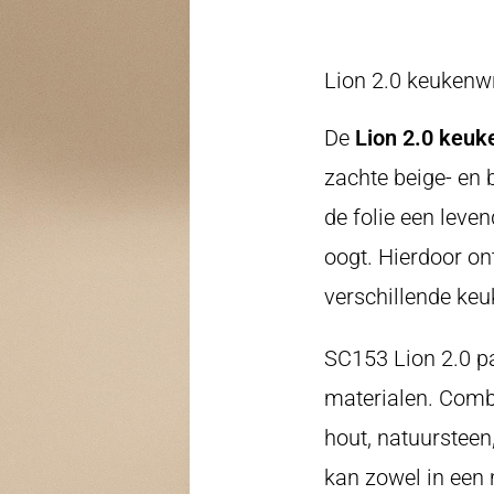
Lion 2.0 keukenw
De
Lion 2.0 keu
zachte beige- en 
de folie een leve
oogt. Hierdoor on
verschillende keuk
SC153 Lion 2.0 pa
materialen. Combi
hout, natuursteen
kan zowel in een 