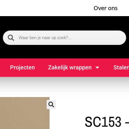
Over ons
Projecten
Zakelijk wrappen
Stale
🔍
SC153 –