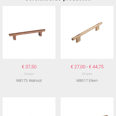
€
37,50
€
27,00
-
€
44,75
Grepen
Grepen
M8175 Walnoot
M8017 Eiken