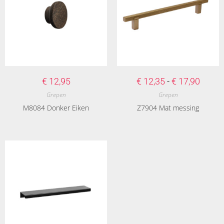
€
12,95
€
12,35
-
€
17,90
Grepen
Grepen
M8084 Donker Eiken
Z7904 Mat messing