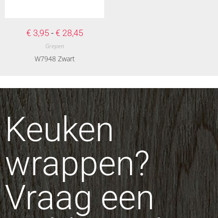
€
3,95
-
€
28,45
Grepen
W7948 Zwart
Keuken
wrappen?
Vraag een