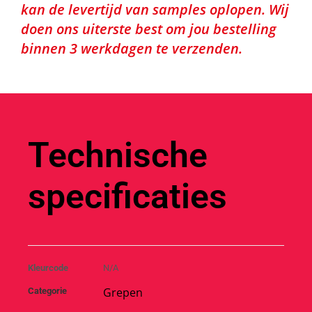
kan de levertijd van samples oplopen. Wij
doen ons uiterste best om jou bestelling
binnen 3 werkdagen te verzenden.
Technische
specificaties
Kleurcode
N/A
Grepen
Categorie