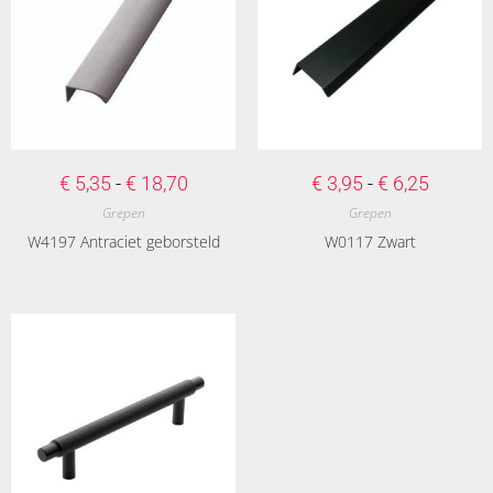
€
5,35
-
€
18,70
€
3,95
-
€
6,25
Grepen
Grepen
W4197 Antraciet geborsteld
W0117 Zwart