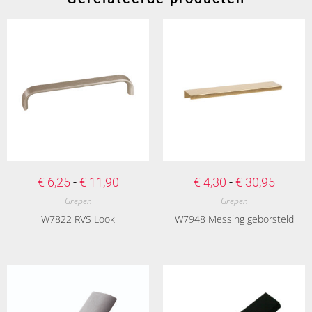
€
6,25
-
€
11,90
€
4,30
-
€
30,95
Grepen
Grepen
W7822 RVS Look
W7948 Messing geborsteld