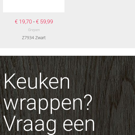
€
19,70
-
€
59,99
Grepen
Z7934 Zwart
Keuken
wrappen?
Vraag een