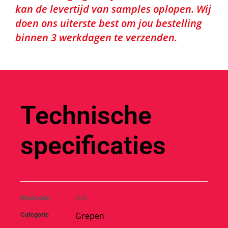
kan de levertijd van samples oplopen. Wij
doen ons uiterste best om jou bestelling
binnen 3 werkdagen te verzenden.
Technische
specificaties
Kleurcode
N/A
Grepen
Categorie