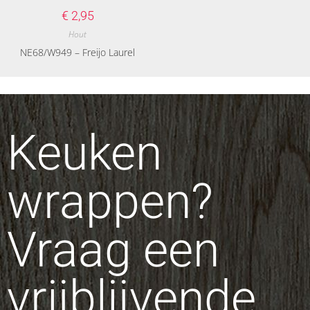
€
2,95
Hout
NE68/W949 – Freijo Laurel
Keuken
wrappen?
Vraag een
vrijblijvende