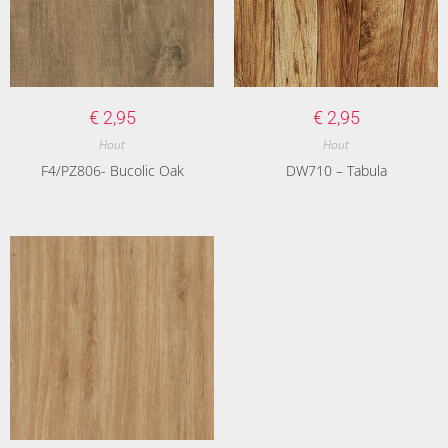
€
2,95
€
2,95
Hout
Hout
F4/PZ806- Bucolic Oak
DW710 – Tabula