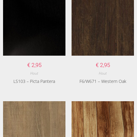
€
2,95
€
2,95
Hout
Hout
LS103 – Picta Pantera
F6/W671 – Western Oak