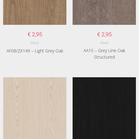
€
2,95
€
2,95
Hout
Hout
AA15 – Grey Line Oak
AF08/ZX149 – Light Grey Oak
Structured