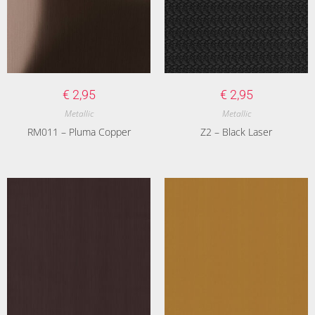
€
2,95
€
2,95
Metallic
Metallic
RM011 – Pluma Copper
Z2 – Black Laser