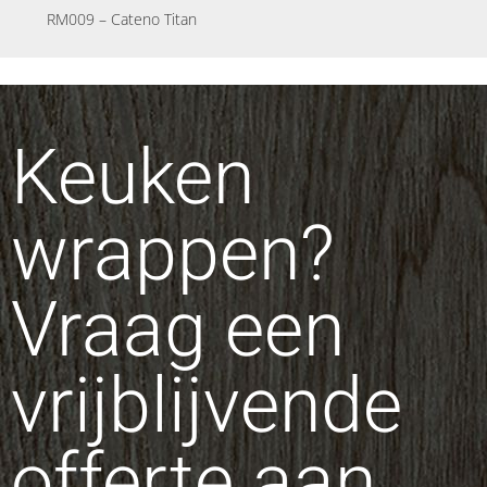
RM009 – Cateno Titan
Keuken
wrappen?
Vraag een
vrijblijvende
offerte aan